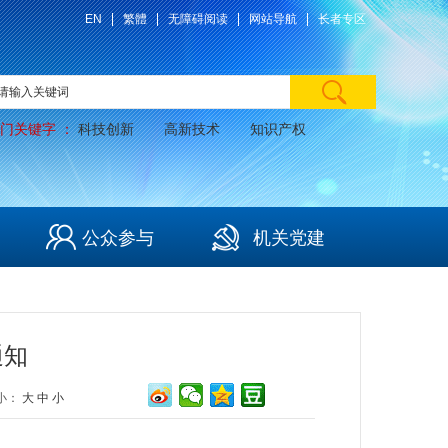
EN
繁體
无障碍阅读
网站导航
长者专区
门关键字 ：
科技创新
高新技术
知识产权
公众参与
机关党建
通知
小：
大
中
小