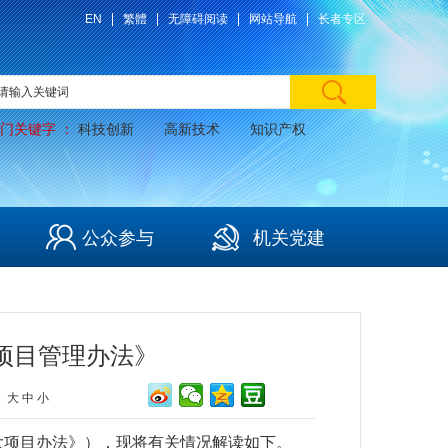
EN
繁體
无障碍阅读
网站导航
长者专区
门关键字 ：
科技创新
高新技术
知识产权
公众参与
机关党建
）项目管理办法》
：
大
中
小
大项目办法》），现将有关情况解读如下。