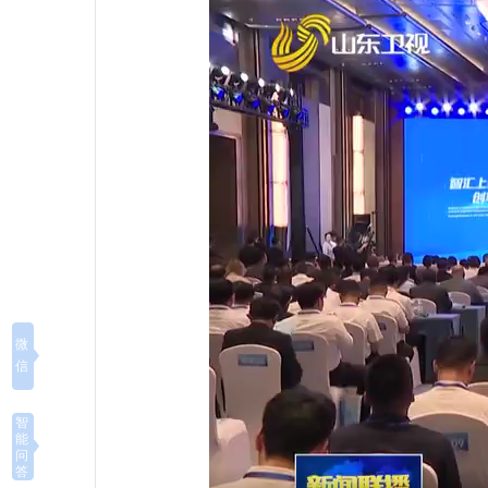
微
信
智
能
问
答