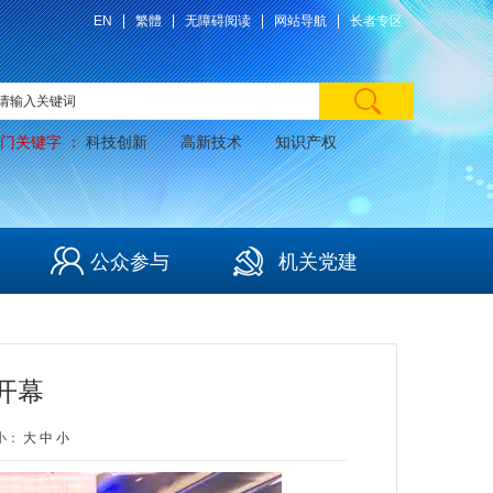
EN
繁體
无障碍阅读
网站导航
长者专区
门关键字 ：
科技创新
高新技术
知识产权
公众参与
机关党建
开幕
小：
大
中
小