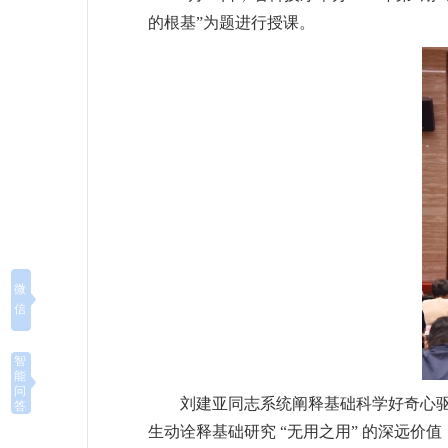
的根基”为题进行授课。
微
信
智
能
问
刘建亚同志系统阐释基础科学好奇心
答
生动诠释基础研究 “无用之用” 的深远