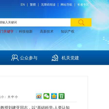
EN
繁體
无障碍阅读
网站导航
长者专区
门关键字 ：
科技创新
高新技术
知识产权
公众参与
机关党建
大小：
大
中
小
学教授刘建亚同志，以“基础科学-人类认知