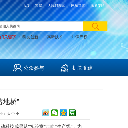
EN
繁體
无障碍阅读
网站导航
长者专区
门关键字 ：
科技创新
高新技术
知识产权
公众参与
机关党建
落地桥”
小：
大
中
小
科技成果从“实验室”走向“生产线”，为