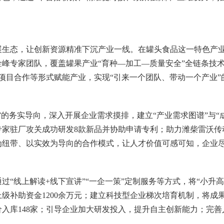
发展生态，让创新资源精准下沉产业一线。在罐头食品这一特色产业
峰专家团队，覆盖罐果产业“育种—加工—质量安全”全链条技术
、项目合作等形式赋能产业，实现“引来一个团队、带动一个产业”
”的务实导向，深入开展企业需求摸排，建立“产业需求图谱”与“
专家驻厂攻关成功研发8款新品并协助申请专利；助力潍柴雷沃传
纽带、以实效为导向的合作模式，让人才价值可感可知，企业尽
过“线上解读+线下宣讲”“一企一策”定制服务等方式，将“小升
位上级补助资金1200余万元；建立科技型企业梯次培育机制，将
价入库148家；引导企业加大研发投入，提升自主创新能力；完