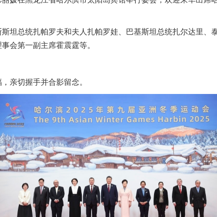
斯斯坦总统扎帕罗夫和夫人扎帕罗娃、巴基斯坦总统扎尔达里、
理事会第一副主席霍震霆等。
福，亲切握手并合影留念。