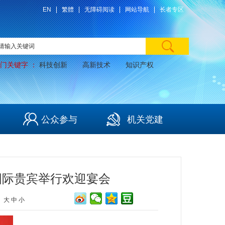
EN
繁體
无障碍阅读
网站导航
长者专区
门关键字 ：
科技创新
高新技术
知识产权
公众参与
机关党建
国际贵宾举行欢迎宴会
：
大
中
小