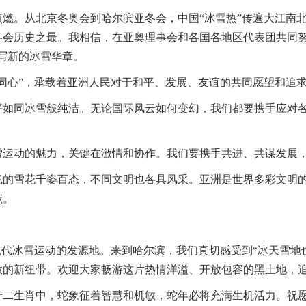
燃。从北京冬奥会到哈尔滨亚冬会，中国“冰雪热”传遍大江南
冬会历史之最。我相信，在亚奥理事会和各国各地区代表团共同努
写新的冰雪华章。
同心”，承载着亚洲人民对于和平、发展、友谊的共同愿望和追
平如同冰雪般纯洁。无论国际风云如何变幻，我们都要携手应对
雪运动的魅力，关键在激情和协作。我们要携手共进、共谋发展
飞的雪花千姿百态，不同文明也各具风采。亚洲是世界多彩文明
献。
现代冰雪运动的发源地。来到哈尔滨，我们真切感受到“冰天雪地
放的新纽带。欢迎大家畅游这片热情洋溢、开放包容的黑土地，
十二生肖中，蛇象征着智慧和机敏，蛇年必将充满生机活力。祝