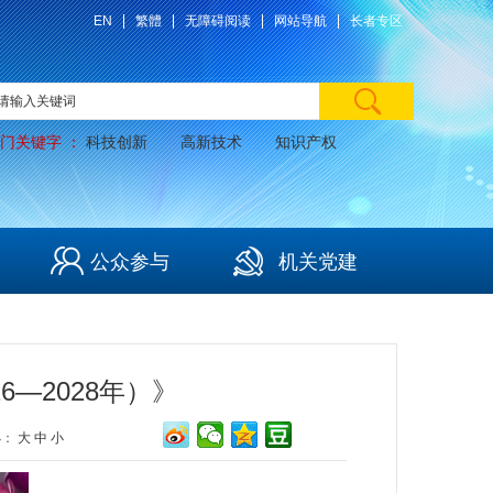
EN
繁體
无障碍阅读
网站导航
长者专区
门关键字 ：
科技创新
高新技术
知识产权
公众参与
机关党建
—2028年）》
小：
大
中
小