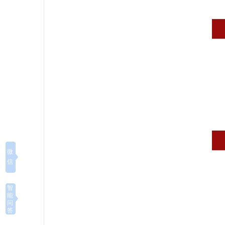
微
信
智
能
问
答