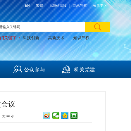
EN
繁體
无障碍阅读
网站导航
长者专区
门关键字 ：
科技创新
高新技术
知识产权
公众参与
机关党建
次会议
：
大
中
小