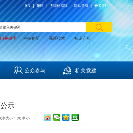
EN
繁體
无障碍阅读
网站导航
长者专区
门关键字 ：
科技创新
高新技术
知识产权
公众参与
机关党建
单公示
文字大小：
大
中
小